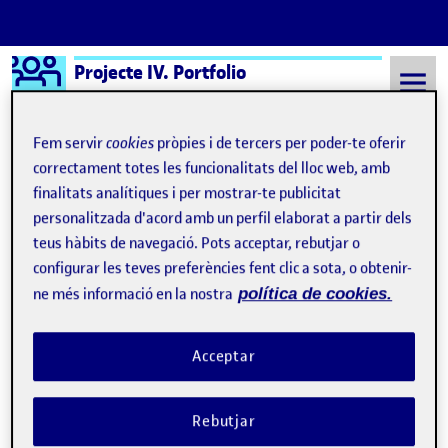
Logo Ágora
Projecte IV. Portfolio
Saltar al contingut
Fem servir
cookies
pròpies i de tercers per poder-te oferir
correctament totes les funcionalitats del lloc web, amb
finalitats analítiques i per mostrar-te publicitat
Semestre 20152 - Aula 1
Quelic Berga Carreras
personalitzada d'acord amb un perfil elaborat a partir dels
Quelic Berga Carreras
teus hàbits de navegació. Pots acceptar, rebutjar o
configurar les teves preferències fent clic a sota, o obtenir-
ne més informació en la nostra
política de cookies.
Benvinguts i benvingudes!
Publicat per
Publicat per
Quelic Berga Carreras
Visibilitat:
Data de publicació
8 setembre, 2021 11:10 pm
Públic
-
8 Set. 2021
Acceptar
Rebutjar