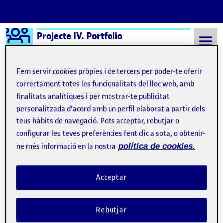
Logo Ágora
Projecte IV. Portfolio
Saltar al contingut
Fem servir
cookies
pròpies i de tercers per poder-te oferir
correctament totes les funcionalitats del lloc web, amb
finalitats analítiques i per mostrar-te publicitat
Semestre 20152 - Aula 1
8 Setembre, 2021
personalitzada d'acord amb un perfil elaborat a partir dels
8 Setembre, 2021
teus hàbits de navegació. Pots acceptar, rebutjar o
configurar les teves preferències fent clic a sota, o obtenir-
ne més informació en la nostra
política de cookies.
Benvinguts i benvingudes!
Publicat per
Publicat per
Quelic Berga Carreras
Visibilitat:
Data de publicació
8 setembre, 2021 11:10 pm
Públic
-
8 Set. 2021
Acceptar
Rebutjar