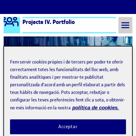
Logo Ágora
Projecte IV. Portfolio
Saltar al contingut
Semestre 20152 - Aula 1
Benvinguts i benvingudes!
Fem servir
cookies
pròpies i de tercers per poder-te oferir
correctament totes les funcionalitats del lloc web, amb
finalitats analítiques i per mostrar-te publicitat
personalitzada d'acord amb un perfil elaborat a partir dels
teus hàbits de navegació. Pots acceptar, rebutjar o
configurar les teves preferències fent clic a sota, o obtenir-
ne més informació en la nostra
política de cookies.
Benvinguts i benvingudes!
Publicat per
Acceptar
Publicat per
Quelic Berga Carreras