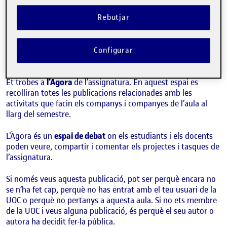
Visibilitat:
Data de publicació
8 setembre, 2021 11:10 pm
Públic
-
8 Set. 2021
Rebutjar
Hola!
Configurar
Aquesta publicació s’ha generat automàticament a l’Àgora.
Et trobes a
l’Àgora
de l’assignatura. En aquest espai es
recolliran totes les publicacions relacionades amb les
activitats que facin els companys i companyes de l’aula al
llarg del semestre.
L’Àgora és un
espai de debat
on els estudiants i els docents
poden veure, compartir i comentar els projectes i tasques de
l’assignatura.
Si només veus aquesta publicació, pot ser perquè encara no
se n’ha fet cap, perquè no has entrat amb el teu usuari de la
UOC o perquè no pertanys a aquesta aula. Si no ets membre
de la UOC i veus alguna publicació, és perquè el seu autor o
autora ha decidit fer-la pública.