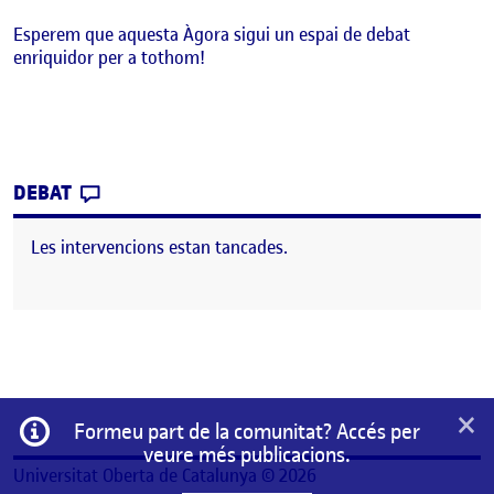
Esperem que aquesta Àgora sigui un espai de debat
enriquidor per a tothom!
CONTRIBUTION
0
EL BENVINGUTS I BENVINGUDES!
DEBAT
Les intervencions estan tancades.
×
Informació
Formeu part de la comunitat? Accés per
veure més publicacions.
Universitat Oberta de Catalunya © 2026